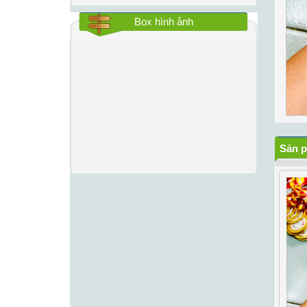
Box hình ảnh
Sản p