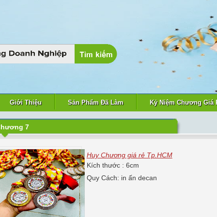
Giới Thiệu
Sản Phẩm Đã Làm
Kỷ Niệm Chương Giá 
Chương 7
Huy Chương giá rẻ Tp.HCM
Kích thước : 6cm
Quy Cách: in ấn decan