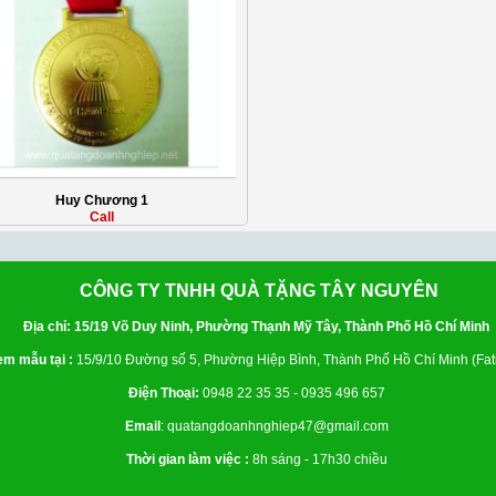
Huy Chương 1
Call
CÔNG TY TNHH QUÀ TẶNG TÂY NGUYÊN
Địa chỉ: 15/19 Võ Duy Ninh, Phường Thạnh Mỹ Tây, Thành Phố Hồ Chí Minh
m mẫu tại :
15/9/10 Đường số 5, Phường Hiệp Bình, Thành Phố Hồ Chí Minh (Fati
Điện Thoại:
0948 22 35 35 - 0935 496 657
Email
: quatangdoanhnghiep47@gmail.com
Thời gian làm việc :
8h sáng - 17h30 chiều