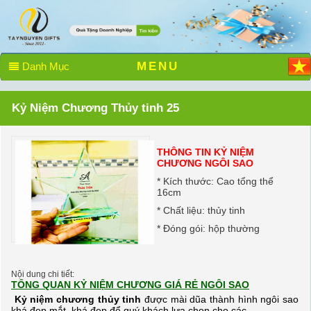
MENU
Danh Mục
Kỷ Niệm Chương Thủy tinh 25
THÔNG TIN KỶ NIỆM
CHƯƠNG NGÔI SAO
* Kích thước: Cao tổng thể
16cm
* Chất liệu: thủy tinh
* Đóng gói: hộp thường
Nội dung chi tiết:
TỔNG QUAN KỶ NIỆM CHƯƠNG GIÁ RẺ NGÔI SAO
Kỷ niệm chương thủy tinh
được mài dũa thành hình ngôi sao
khá đẹp mắt, khá đẹp để quý khách lựa chọn cho các