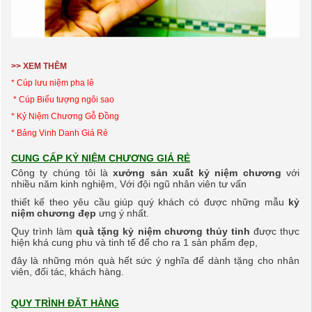
>> XEM THÊM
* C
úp lưu niệm pha lê
* Cúp Biểu tượng ngôi sao
* Kỷ Niệm Chương Gỗ Đồng
* Bảng Vinh Danh Giá Rẻ
CUNG CẤP KỶ NIỆM CHƯƠNG GIÁ RẺ
Công ty chúng tôi là
xưởng sản xuất kỷ niệm chương
với
nhiều năm kinh nghiệm, Với đội ngũ nhân viên
tư vấn
thiết
kế
theo yêu cầu giúp quý khách có được những mẫu
kỷ
niệm chương đẹp
ưng ý nhất.
Quy trình làm
quà tặng kỷ niệm chương thủy tinh
được thực
hiện khá cung phu và tinh tế để cho ra
1 sản phẩm đẹp,
đây là những món quà hết sức ý nghĩa để dành tặng cho nhân
viên, đối tác, khách hàng.
QUY TRÌNH ĐẶT HÀNG