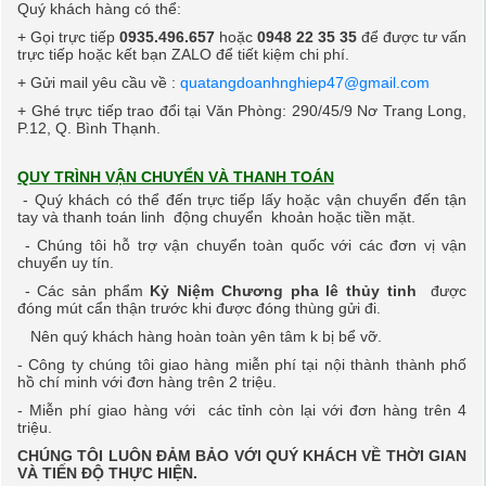
Quý khách hàng có thể:
+ Gọi trực tiếp
0935.496.657
hoặc
0948 22 35 35
để được tư vấn
trực tiếp hoặc kết bạn ZALO để tiết kiệm chi phí.
+ Gửi mail yêu cầu về :
quatangdoanhnghiep47@gmail.com
+ Ghé trực tiếp trao đổi tại Văn Phòng: 290/45/9 Nơ Trang Long,
P.12, Q. Bình Thạnh.
QUY TRÌNH VẬN CHUYỂN VÀ THANH TOÁN
- Quý khách có thể đến trực tiếp lấy hoặc vận chuyển đến tận
tay và thanh toán linh động chuyển khoản hoặc tiền mặt.
- Chúng tôi hỗ trợ vận chuyển toàn quốc với các đơn vị vận
chuyển uy tín.
- Các sản phẩm
Kỷ Niệm Chương pha lê
thủy tinh
được
đóng mút cẩn thận trước khi được đóng thùng gửi đi.
Nên quý khách hàng hoàn toàn ​yên tâm k bị bể vỡ.
- Công ty chúng tôi giao hàng miễn phí tại nội thành thành phố
hồ chí minh với đơn hàng trên 2 triệu.
- Miễn phí giao hàng
với các tỉnh còn lại với đơn hàng trên 4
triệu.
CHÚNG TÔI LUÔN ĐẢM BẢO VỚI QUÝ KHÁCH VỀ THỜI GIAN
VÀ TIẾN ĐỘ THỰC HIỆN.