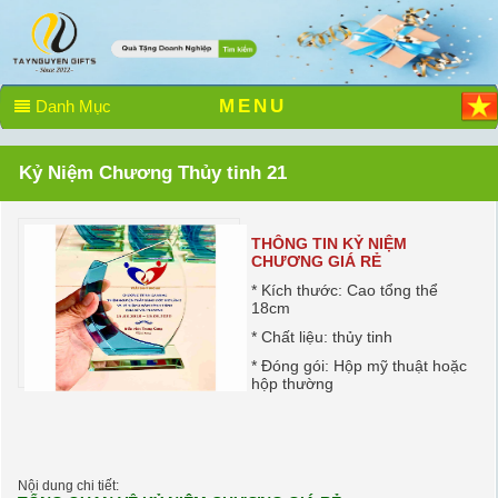
MENU
Danh Mục
Kỷ Niệm Chương Thủy tinh 21
THÔNG TIN KỶ NIỆM
CHƯƠNG GIÁ RẺ
* Kích thước: Cao tổng thể
18cm
* Chất liệu: thủy tinh
* Đóng gói: Hộp mỹ thuật hoặc
hộp thường
Nội dung chi tiết: