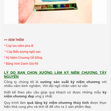
>> XEM THÊM
* C
úp lưu niệm pha lê
* Cúp Biểu tượng ngôi sao
* Kỷ Niệm Chương Gỗ Đồng
* Bảng Vinh Danh Giá Rẻ
LÝ DO BẠN CHỌN XƯỞNG LÀM KỶ NIỆM CHƯƠNG TÂY
NGUYÊN
Công ty chúng tôi là
xưởng sản xuất kỷ niệm chương
với
nhiều năm kinh nghiệm, Với đội ngũ nhân viên
tư vấn
thiết
kế
theo yêu cầu giúp quý khách có được những mẫu
kỷ
niệm chương đẹp
ưng ý nhất.
Quy trình làm
quà tặng kỷ niệm chương thủy tinh
được thực
hiện khá cung phu và tinh tế để cho ra
1 sản phẩm đẹp,