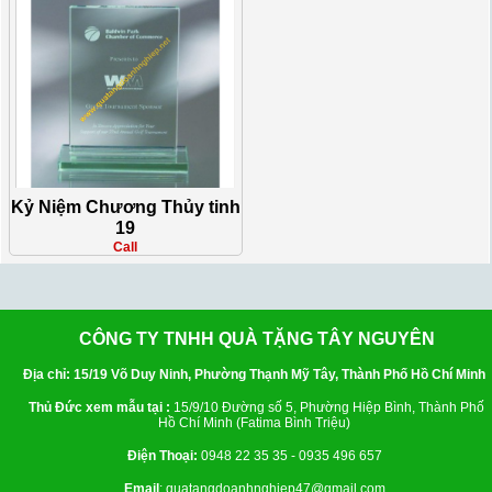
Kỷ Niệm Chương Thủy tinh
19
Call
CÔNG TY TNHH QUÀ TẶNG TÂY NGUYÊN
Địa chỉ: 15/19 Võ Duy Ninh, Phường Thạnh Mỹ Tây, Thành Phố Hồ Chí Minh
Thủ Đức xem mẫu tại :
15/9/10 Đường số 5, Phường Hiệp Bình, Thành Phố
Hồ Chí Minh (Fatima Bình Triệu)
Điện Thoại:
0948 22 35 35 - 0935 496 657
Email
: quatangdoanhnghiep47@gmail.com