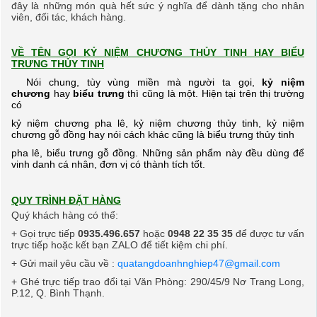
đây là những món quà hết sức ý nghĩa để dành tặng cho nhân
viên, đối tác, khách hàng.
VỀ TÊN GỌI KỶ NIỆM CHƯƠNG THỦY TINH HAY BIỂU
TRƯNG THỦY TINH
Nói chung, tùy vùng miền mà người ta gọi,
kỷ niệm
chương
hay
biểu trưng
thì cũng là một. Hiện tại trên thị trường
có
kỷ
niệm chương pha lê, kỷ niệm chương thủy tinh, kỷ niệm
chương gỗ đồng hay nói cách khác cũng là biểu trưng thủy tinh
pha lê, biểu trưng gỗ đồng. Những sản phẩm này đều dùng để
vinh danh cá nhân, đơn vị có thành tích tốt.
QUY TRÌNH ĐẶT HÀNG
Quý khách hàng có thể:
+ Gọi trực tiếp
0935.496.657
hoặc
0948 22 35 35
để được tư vấn
trực tiếp hoặc kết bạn ZALO để tiết kiệm chi phí.
+ Gửi mail yêu cầu về :
quatangdoanhnghiep47@gmail.com
+ Ghé trực tiếp trao đổi tại Văn Phòng: 290/45/9 Nơ Trang Long,
P.12, Q. Bình Thạnh.