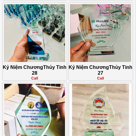
Kỷ Niệm ChươngThủy Tinh
Kỷ Niệm ChươngThủy Tinh
28
27
Call
Call