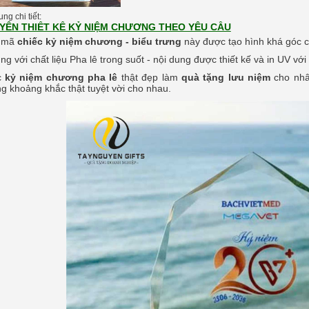
ng chi tiết:
YÊN THIẾT KẾ KỶ NIỆM CHƯƠNG THEO YÊU CẦU
 mã
chiếc kỷ niệm chương - biểu trưng
này được tạo hình khá góc 
ùng với chất liệu Pha lê trong suốt - nội dung được thiết kế và in UV v
c
kỷ niệm chương pha lê
thật đẹp làm
quà tặng lưu niệm
cho nhân
g khoảng khắc thật tuyệt vời cho nhau.