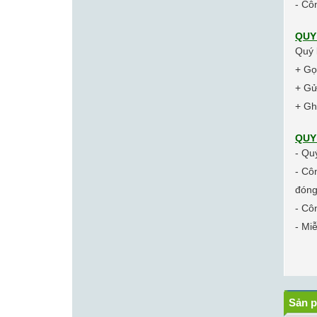
- Cô
QUY
Quý 
+ Gọ
+ Gử
+ Gh
QUY
- Qu
- Cô
đóng
- Cô
- M
i
Sản p