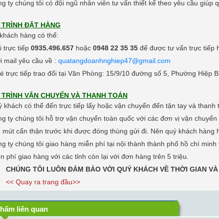
ng ty chúng tôi có đội ngũ nhân viên tư vấn thiết kế theo yêu cầu giú
 TRÌNH ĐẶT HÀNG
khách hàng có thể:
i trực tiếp
0935.496.657
hoặc
0948 22 35 35
để được tư vấn trực tiế
i mail yêu cầu về :
quatangdoanhnghiep47@gmail.com
é trực tiếp trao đổi tại Văn Phòng: 15/9/10 đường số 5, Phường Hiệp 
 TRÌNH VẬN CHUYỂN VÀ THANH TOÁN
ý khách có thể đến trực tiếp lấy hoặc vận chuyển đến tận tay và thanh
ng ty chúng tôi hỗ trợ vận chuyển toàn quốc với các đơn vị vận chuyể
 mút cẩn thận trước khi được đóng thùng gửi đi.
Nên quý khách hàng h
ng ty chúng tôi giao hàng miễn phí tại nội thành thành phố hồ chí minh 
ễn phí giao hàng với các tỉnh còn lại với đơn hàng trên 5 triệu.
CHÚNG TÔI LUÔN ĐẢM BẢO VỚI QUÝ KHÁCH VỀ THỜI GIAN VÀ
<< Quay ra trang đầu>>
hẩm liên quan