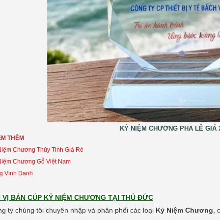
KỶ NIỆM CHƯƠNG PHA LÊ GIÁ
EM THÊM
Niệm Chương Thủy Tinh Giá Rẻ
 Niệm Chương
Gỗ V
iệt Nam
g Vinh Danh
 VỊ BÁN CÚP KỶ NIỆM CHƯƠNG TẠI THỦ ĐỨC
ng ty chúng tôi chuyên nhập và phân phối các loại
Kỷ Niệm Chương
, 