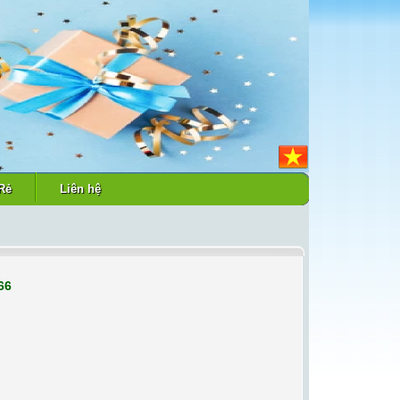
Rẻ
Liên hệ
66