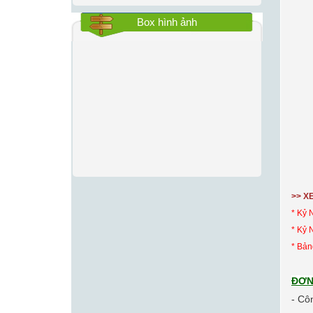
Box hình ảnh
>> X
* Kỷ 
* Kỷ
*
Bản
ĐƠN
- Cô