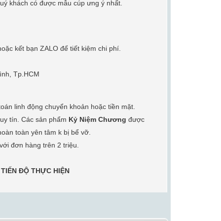
p quý khách có được
mẫu cúp
ưng ý nhất.
p hoặc kết bạn ZALO
để tiết kiệm chi phí.
Bình, Tp.HCM
 toán linh động
chuyển khoản hoặc tiền mặt.
n uy tín. Các sản phẩm
Kỷ Niệm Chương
được
oàn toàn yên tâm k bị bể vỡ.
với đơn hàng trên 2 triệu.
 TIẾN ĐỘ THỰC HIỆN