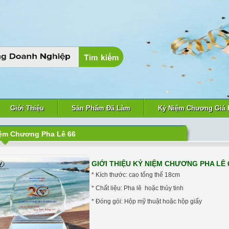
Giới Thiệu
Sản Phẩm Đã Làm
Kỷ Niệm Chương Giá 
ệm Chương Pha Lê 66
GIỚI THIỆU KỶ NIỆM CHƯƠNG PHA LÊ 
* Kích thước: cao tổng thể 18cm
* Chất liệu: Pha lê hoặc thủy tinh
* Đóng gói: Hộp mỹ thuật hoặc hộp giấy