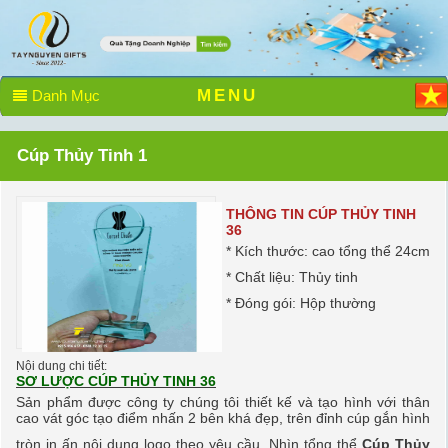
MENU
Danh Mục
Cúp Thủy Tinh 1
THÔNG TIN CÚP THỦY TINH
36
* Kích thước: cao tổng thể 24cm
* Chất liệu: Thủy tinh
* Đóng gói: Hộp thường
Nội dung chi tiết:
SƠ LƯỢC CÚP THỦY TINH 36
Sản phẩm được công ty chúng tôi thiết kế và tạo hình với thân
cao vát góc tạo điểm nhấn 2 bên khá đẹp, trên đỉnh cúp gắn hình
tròn in ấn nội dung logo theo yêu cầu. Nhìn tổng thể
Cúp Thủy