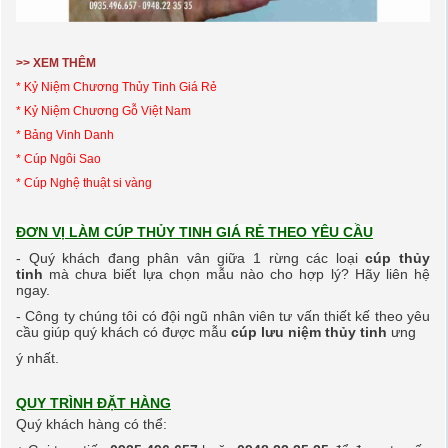
>> XEM THÊM
* Kỷ Niệm Chương Thủy Tinh Giá Rẻ
* Kỷ Niệm Chương
Gỗ V
iệt Nam
*
Bảng Vinh Danh
* Cúp Ngôi Sao
* Cúp Nghệ thuật si vàng
ĐƠN VỊ LÀM CÚP THỦY TINH GIÁ RẺ THEO YÊU CẦU
- Quý khách đang phân vân giữa 1 rừng các loại
cúp thủy
tinh
mà chưa biết lựa chọn mẫu nào cho hợp lý? Hãy liên hệ
ngay.
- Công ty chúng tôi có đội ngũ nhân viên tư vấn thiết kế theo yêu
cầu giúp quý khách có được
mẫu
cúp lưu niệm thủy tinh
ưng
ý nhất.
QUY TRÌNH ĐẶT HÀNG
Quý khách hàng có thể: