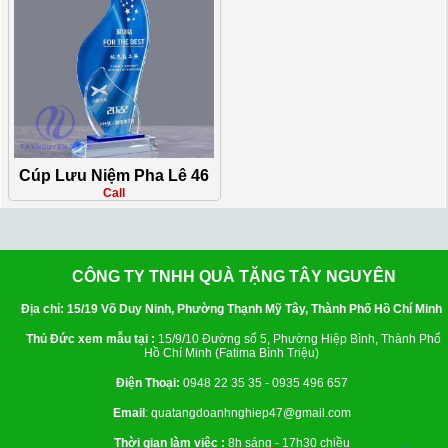
Cúp Lưu Niệm Pha Lê 46
Call
CÔNG TY TNHH QUÀ TẶNG TÂY NGUYÊN
Địa chỉ: 15/19 Võ Duy Ninh, Phường Thạnh Mỹ Tây, Thành Phố Hồ Chí Minh
Thủ Đức xem mẫu tại :
15/9/10 Đường số 5, Phường Hiệp Bình, Thành Phố
Hồ Chí Minh (Fatima Bình Triệu)
Điện Thoại:
0948 22 35 35 - 0935 496 657
Email
: quatangdoanhnghiep47@gmail.com
Thời gian làm việc :
8h sáng - 17h30 chiều