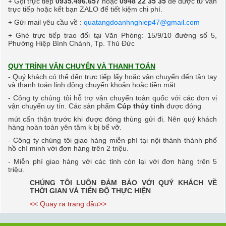
+ Gọi trực tiếp
0935.496.657
hoặc
0948 22 35 35
để được tư vấn
trực tiếp hoặc kết bạn ZALO
để tiết kiệm chi phí.
+ Gửi mail yêu cầu về :
quatangdoanhnghiep47@gmail.com
+ Ghé trực tiếp trao đổi tại Văn Phòng:
15/9/10 đường số 5,
Phường Hiệp Bình Chánh, Tp. Thủ Đức
QUY TRÌNH VẬN CHUYỂN VÀ THANH TOÁN
- Quý khách có thể đến trực tiếp lấy hoặc vận chuyển đến tận tay
và thanh toán linh động
chuyển khoản hoặc tiền mặt.
- Công ty chúng tôi hỗ trợ vận chuyển toàn quốc với các đơn vị
vận chuyển uy tín. Các sản phẩm
Cúp thủy tinh
được đóng
mút cẩn thận trước khi được đóng thùng gửi đi.
Nên quý khách
hàng hoàn toàn yên tâm k bị bể vỡ.
- Công ty chúng tôi giao hàng miễn phí tại nội thành thành phố
hồ chí minh với đơn hàng trên 2 triệu.
- M
iễn phí giao hàng với các tỉnh còn lại với đơn hàng trên 5
triệu.
CHÚNG TÔI LUÔN ĐẢM BẢO VỚI QUÝ KHÁCH VỀ
THỜI GIAN VÀ TIẾN ĐỘ THỰC HIỆN
<< Quay ra trang đầu>>