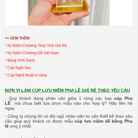
>> XEM THÊM
* Kỷ Niệm Chương Thủy Tinh Giá Rẻ
* Kỷ Niệm Chương
Gỗ V
iệt Nam
*
Bảng Vinh Danh
* Cúp Ngôi Sao
* Cúp Nghệ thuật si vàng
ĐƠN VỊ LÀM CÚP LƯU NIỆM PHA LÊ GIÁ RẺ THEO YÊU CẦU
- Quý khách đang phân vân giữa 1 rừng các loại
cúp Pha
LÊ
mà chưa biết lựa chọn mẫu nào cho hợp lý? Hãy liên hệ
ngay.
- Công ty chúng tôi có đội ngũ nhân viên tư vấn thiết kế theo yêu
cầu giúp quý khách có được
mẫu
cúp lưu niệm đế bằng Pha
lê
ưng
ý nhất.