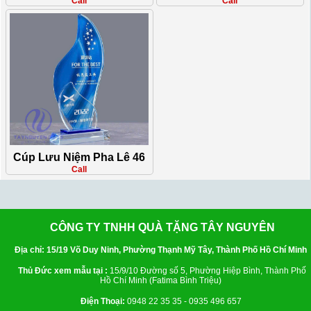
Call
Call
Cúp Lưu Niệm Pha Lê 46
Call
CÔNG TY TNHH QUÀ TẶNG TÂY NGUYÊN
Địa chỉ: 15/19 Võ Duy Ninh, Phường Thạnh Mỹ Tây, Thành Phố Hồ Chí Minh
Thủ Đức xem mẫu tại :
15/9/10 Đường số 5, Phường Hiệp Bình, Thành Phố
Hồ Chí Minh (Fatima Bình Triệu)
Điện Thoại:
0948 22 35 35 - 0935 496 657