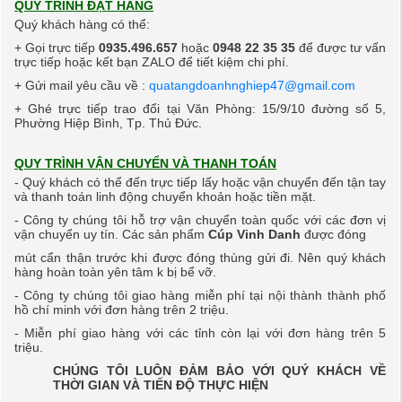
QUY TRÌNH ĐẶT HÀNG
Quý khách hàng có thể:
+ Gọi trực tiếp
0935.496.657
hoặc
0948 22 35 35
để được tư vấn
trực tiếp hoặc kết bạn ZALO
để tiết kiệm chi phí.
+ Gửi mail yêu cầu về :
quatangdoanhnghiep47@gmail.com
+ Ghé trực tiếp trao đổi tại Văn Phòng: 15/9/10 đường số 5,
Phường Hiệp Bình, Tp. Thủ Đức.
QUY TRÌNH VẬN CHUYỂN VÀ THANH TOÁN
- Quý khách có thể đến trực tiếp lấy hoặc vận chuyển đến tận tay
và thanh toán linh động
chuyển khoản hoặc tiền mặt.
- Công ty chúng tôi hỗ trợ vận chuyển toàn quốc với các đơn vị
vận chuyển uy tín. Các sản phẩm
Cúp Vinh Danh
được đóng
mút cẩn thận trước khi được đóng thùng gửi đi.
Nên quý khách
hàng hoàn toàn yên tâm k bị bể vỡ.
- Công ty chúng tôi giao hàng miễn phí tại nội thành thành phố
hồ chí minh với đơn hàng trên 2 triệu.
- M
iễn phí giao hàng với các tỉnh còn lại với đơn hàng trên 5
triệu.
CHÚNG TÔI LUÔN ĐẢM BẢO VỚI QUÝ KHÁCH VỀ
THỜI GIAN VÀ TIẾN ĐỘ THỰC HIỆN