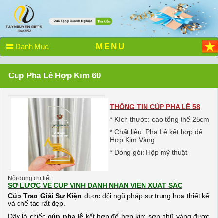
MENU
Danh Mục
Cup Pha Lê Hợp Kim 60
THÔNG TIN CÚP PHA LÊ 58
* Kích thước: cao tổng thể 25cm
* Chất liệu: Pha Lê kết hợp đế
Hợp Kim Vàng
* Đóng gói: Hộp mỹ thuật
Nội dung chi tiết:
SƠ LƯỢC VỀ CÚP VINH DANH NHÂN VIÊN XUẤT SẮC
Cúp Trao Giải Sự Kiện
được đội ngũ pháp sư trung hoa thiết kế
và chế tác rất đẹp.
Đây là chiếc
cúp pha lê
kết hợp đế hợp kim sơn nhũ vàng được