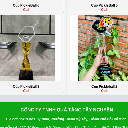
Cúp PickleBall 6
Cúp PickleBall 5
Call
Call
Cúp PickleBall 3
Cup Pickleball 2
Call
Call
CÔNG TY TNHH QUÀ TẶNG TÂY NGUYÊN
Địa chỉ: 15/19 Võ Duy Ninh, Phường Thạnh Mỹ Tây, Thành Phố Hồ Chí Minh
m mẫu tại :
15/9/10 Đường số 5, Phường Hiệp Bình, Thành Phố Hồ Chí Minh (Fati