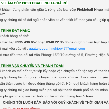
 VỊ LÀM CÚP PICKLEBALL NHỰA GIÁ RẺ
ý khách đang phân vân giữa 1 rừng các loại
cúp Pickleball Nhựa
mà
gay.
ng ty chúng tôi có đội ngũ nhân viên tư vấn thiết kế theo yêu cầu giú
 TRÌNH ĐẶT HÀNG
khách hàng có thể:
i trực tiếp
0935.496.657
hoặc
0948 22 35 35
để được tư vấn trực tiế
i mail yêu cầu về :
quatangdoanhnghiep47@gmail.com
é trực tiếp trao đổi tại Văn Phòng:
15/9/10 đường số 5, Phường Hiệp B
 TRÌNH VẬN CHUYỂN VÀ THANH TOÁN
ý khách có thể đến trực tiếp lấy hoặc vận chuyển đến tận tay và thanh
ng ty chúng tôi hỗ trợ vận chuyển toàn quốc với các đơn vị vận chuyể
cẩn thận trước khi được đóng thùng gửi đi.
Nên quý khách hàng hoàn to
ng ty chúng tôi giao hàng miễn phí tại nội thành thành phố hồ chí minh 
ễn phí giao hàng với các tỉnh còn lại với đơn hàng trên 5 triệu.
CHÚNG TÔI LUÔN ĐẢM BẢO VỚI QUÝ KHÁCH VỀ THỜI GIAN VÀ
<< Quay ra trang đầu>>