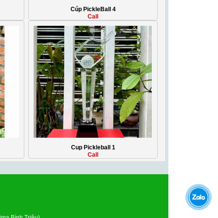
Cúp PickleBall 4
Call
Cup Pickleball 1
Call
ma Bình Triệu)