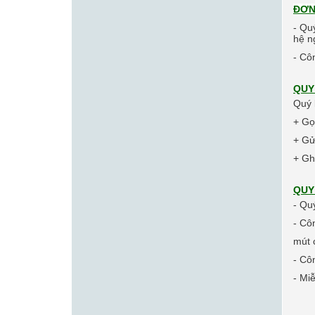
ĐƠN
- Qu
hệ n
- Cô
QUY
Quý 
+ Gọ
+ Gử
+ Gh
QUY
- Qu
- Cô
mút 
- Cô
- M
i