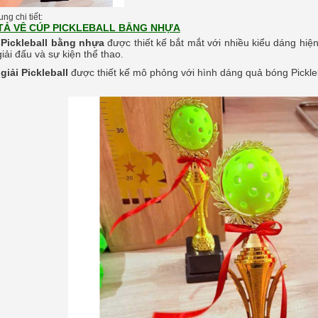
ng chi tiết:
TẢ VỀ CÚP PICKLEBALL BẰNG NHỰA
Pickleball bằng nhựa
được thiết kế bắt mắt với nhiều kiểu dáng hiện
iải đấu và sự kiện thể thao.
giải Pickleball
được thiết kế mô phỏng với hình dáng quả bóng Pickleb