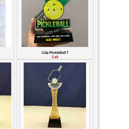
Cúp PickleBall 7
Call