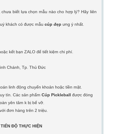
 chưa biết lựa chọn mẫu nào cho hợp lý? Hãy liên
p quý khách có được
mẫu
cúp đẹp
ưng
ý nhất.
p hoặc kết bạn ZALO
để tiết kiệm chi phí.
ình Chánh, Tp. Thủ Đức
 toán linh động
chuyển khoản hoặc tiền mặt.
n uy tín. Các sản phẩm
Cúp Pickleball
được đóng
àn yên tâm k bị bể vỡ.
với đơn hàng trên 2 triệu.
 TIẾN ĐỘ THỰC HIỆN