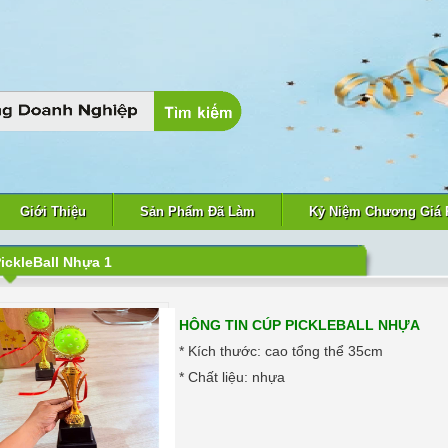
Giới Thiệu
Sản Phẩm Đã Làm
Kỷ Niệm Chương Giá 
ickleBall Nhựa 1
HÔNG TIN CÚP PICKLEBALL NHỰA
* Kích thước: cao tổng thể 35cm
* Chất liệu: nhựa