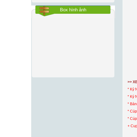
Box hình ảnh
>> X
* Kỷ 
* Kỷ
*
Bản
* Cúp
* Cúp
+ Cup