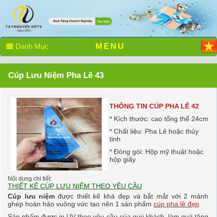
MENU
Danh Mục
Cúp Lưu Niệm Pha Lê 43
THÔNG TIN CÚP PHA LÊ 42
* Kích thước: cao tổng thể 24cm
* Chất liệu: Pha Lê hoặc thủy
tinh
* Đóng gói: Hộp mỹ thuật hoặc
hộp giấy
Nội dung chi tiết:
THIẾT KẾ CÚP LƯU NIỆM THEO YÊU CẦU
Cúp lưu niệm
được thiết kế khá đẹp và bắt mắt với 2 mảnh
ghép hoàn hảo vuông vức tạo nên 1 sản phẩm
cúp pha lê đẹp
.
Sản phẩm được in UV theo yêu cầu của quý khách, làm quà tặng