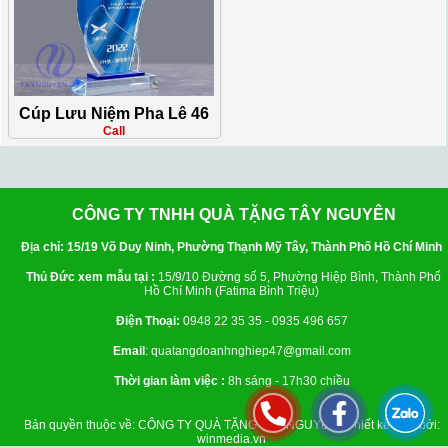
Cúp Lưu Niệm Pha Lê 46
Call
CÔNG TY TNHH QUÀ TẶNG TÂY NGUYÊN
Địa chỉ: 15/19 Võ Duy Ninh, Phường Thạnh Mỹ Tây, Thành Phố Hồ Chí Minh
Thủ Đức xem mẫu tại :
15/9/10 Đường số 5, Phường Hiệp Bình, Thành Phố
Hồ Chí Minh (Fatima Bình Triệu)
Điện Thoại:
0948 22 35 35 - 0935 496 657
Email
: quatangdoanhnghiep47@gmail.com
Thời gian làm việc :
8h sáng - 17h30 chiều
Bản quyền thuộc về: CÔNG TY QUÀ TẶNG TÂY NGUYÊN | Thiết kế web bởi:
winmedia.vn