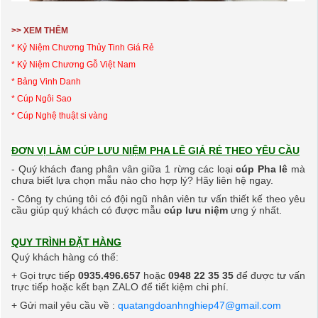
>> XEM THÊM
* Kỷ Niệm Chương Thủy Tinh Giá Rẻ
* Kỷ Niệm Chương
Gỗ V
iệt Nam
*
Bảng Vinh Danh
* Cúp Ngôi Sao
* Cúp Nghệ thuật si vàng
ĐƠN VỊ LÀM CÚP LƯU NIỆM PHA LÊ GIÁ RẺ THEO YÊU CẦU
- Quý khách đang phân vân giữa 1 rừng các loại
cúp Pha lê
mà
chưa biết lựa chọn mẫu nào cho hợp lý? Hãy liên hệ ngay.
- Công ty chúng tôi có đội ngũ nhân viên tư vấn thiết kế theo yêu
cầu giúp quý khách có được
mẫu
cúp lưu niệm
ưng
ý nhất.
QUY TRÌNH ĐẶT HÀNG
Quý khách hàng có thể:
+ Gọi trực tiếp
0935.496.657
hoặc
0948 22 35 35
để được tư vấn
trực tiếp hoặc kết bạn ZALO
để tiết kiệm chi phí.
+ Gửi mail yêu cầu về :
quatangdoanhnghiep47@gmail.com