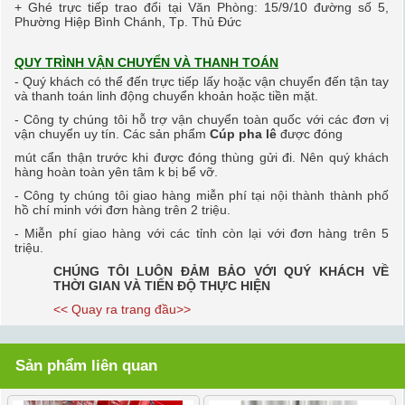
+ Ghé trực tiếp trao đổi tại Văn Phòng:
15/9/10 đường số 5,
Phường Hiệp Bình Chánh, Tp. Thủ Đức
QUY TRÌNH VẬN CHUYỂN VÀ THANH TOÁN
- Quý khách có thể đến trực tiếp lấy hoặc vận chuyển đến tận tay
và thanh toán linh động
chuyển khoản hoặc tiền mặt.
- Công ty chúng tôi hỗ trợ vận chuyển toàn quốc với các đơn vị
vận chuyển uy tín. Các sản phẩm
Cúp pha lê
được đóng
mút cẩn thận trước khi được đóng thùng gửi đi.
Nên quý khách
hàng hoàn toàn yên tâm k bị bể vỡ.
- Công ty chúng tôi giao hàng miễn phí tại nội thành thành phố
hồ chí minh với đơn hàng trên 2 triệu.
- M
iễn phí giao hàng với các tỉnh còn lại với đơn hàng trên 5
triệu.
CHÚNG TÔI LUÔN ĐẢM BẢO VỚI QUÝ KHÁCH VỀ
THỜI GIAN VÀ TIẾN ĐỘ THỰC HIỆN
<< Quay ra trang đầu>>
Sản phẩm liên quan