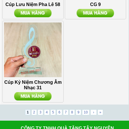
Cúp Lưu Niệm Pha Lê 58
CG 9
Cúp Kỷ Niệm Chương Âm
Nhạc 31
1
2
3
4
5
6
7
8
9
10
›
»
CÔNG TY TNHH QUÀ TẶNG TÂY NGUYÊN